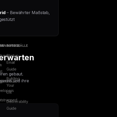
rid
– Bewährter Maßstab,
gestützt
EN
WENDUNGSFÄLLE
ARTIKEL
 erwarten
rtups
Startup
Email
n
B
Guide
aS
oren gebaut.
Building
rieren und ihre
g
opreneurs
Your
elopers
List
tstrapped
Deliverability
Guide