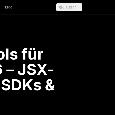
Blog
Deutsch
ls für
 – JSX-
 SDKs &