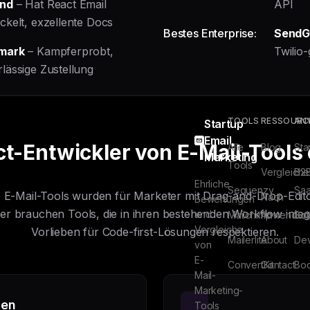
nd
– Hat React Email
API
ckelt, exzellente Docs
Bestes Enterprise:
SendG
mark
– Kampferprobt,
Twilio-
lässige Zustellung
TOOLS
RESSOURC
AN
Startup
Email
t-Entwickler von E-Mail-Tools
Alle
Blog
Sta
Marketing
Tools
Vergleiche
B2
Ehrliche
Sequenzy
Sa
le E-Mail-Tools wurden für Marketer mit Drag-and-Drop-Edit
Nach
Bewertungen
er brauchen Tools, die in ihren bestehenden Workflow integ
und
Mailchimp
Anwendun
Sol
Vergleiche
Vorlieben für Code-first-Lösungen respektieren.
Mailerlite
About
Dev
von
E-
ConvertKit
Contact
Boo
Mail-
Marketing-
gen
Tools