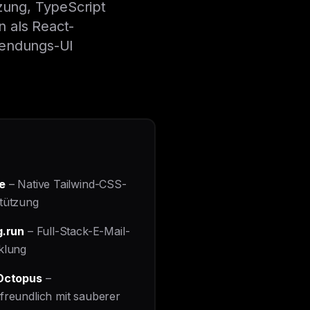
tzung, TypeScript
n als React-
wendungs-UI
e
– Native Tailwind-CSS-
tützung
g.run
– Full-Stack-E-Mail-
klung
 Octopus
–
freundlich mit sauberer