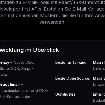
eitfaden zu E-Mail-Tools mit React/JSX-Unterstü
veloper-first APIs. Erstellen Sie E-Mail-Vorlage
n mit denselben Mustern, die Sie für Ihre An
verwenden.
wicklung im Überblick
uenzy
– Native JSX,
Beste für Tailwind:
Maizzl
Script SDK, Stripe-
Unters
ration
Beste Open Source:
Mailin
eact Email
–
Entwic
ndustriestandard für JSX-E-
Günstigstes:
Email
Mail-Komponenten
Budget