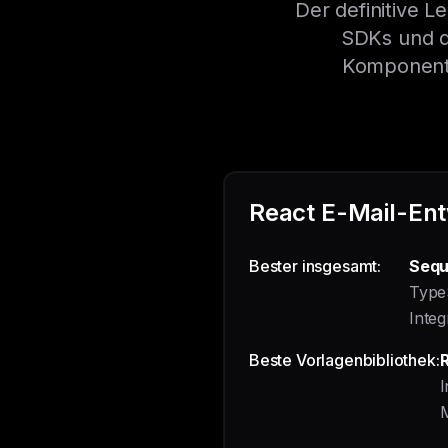
Der definitive L
SDKs und de
Komponente
React E-Mail-Ent
Bester insgesamt:
Seq
Type
Integ
Beste Vorlagenbibliothek:
R
I