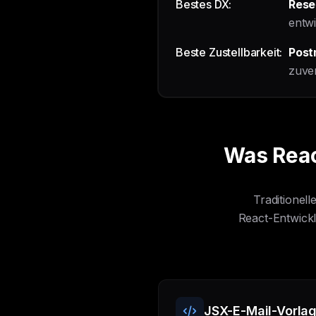
Bestes DX:
Rese
entwi
Beste Zustellbarkeit:
Post
zuver
Was Reac
Traditionel
React-Entwickl
JSX-E-Mail-Vorla