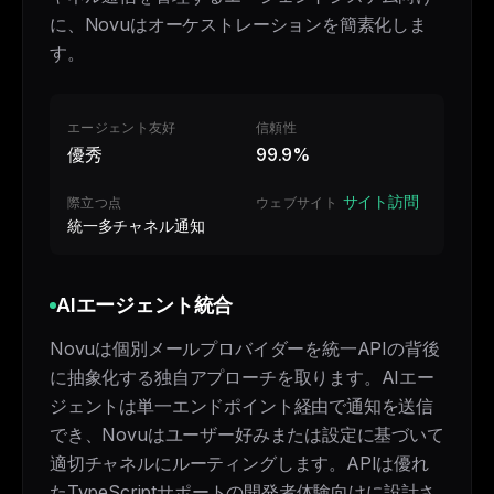
に、Novuはオーケストレーションを簡素化しま
す。
エージェント友好
信頼性
優秀
99.9%
サイト訪問
際立つ点
ウェブサイト
統一多チャネル通知
AIエージェント統合
Novuは個別メールプロバイダーを統一APIの背後
に抽象化する独自アプローチを取ります。AIエー
ジェントは単一エンドポイント経由で通知を送信
でき、Novuはユーザー好みまたは設定に基づいて
適切チャネルにルーティングします。APIは優れ
たTypeScriptサポートの開発者体験向けに設計さ