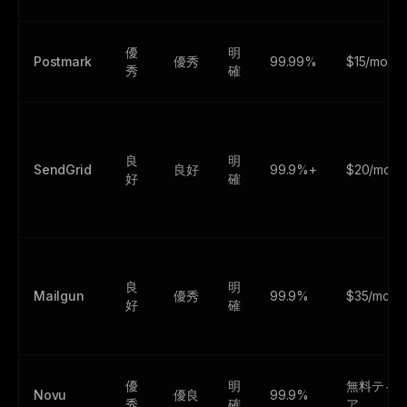
優
明
Postmark
優秀
99.99%
$15/mo
秀
確
良
明
SendGrid
良好
99.9%+
$20/mo
好
確
良
明
Mailgun
優秀
99.9%
$35/mo
好
確
優
明
無料ティ
Novu
優良
99.9%
秀
確
ア