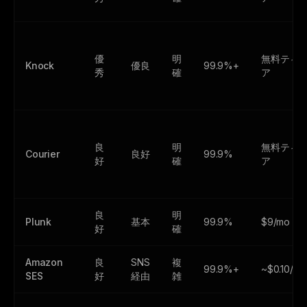
優
明
無料ティ
Knock
優良
99.9%+
秀
確
ア
良
明
無料ティ
Courier
良好
99.9%
好
確
ア
良
明
Plunk
基本
99.9%
$9/mo
好
確
Amazon
良
SNS
複
99.9%+
~$0.10/1k
SES
好
経由
雑