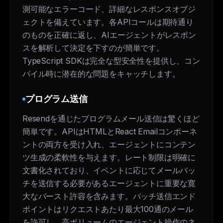
測可能なエラーコード、詳細なレスポンスオブジ
ェクトを備えています。各APIコールは期待通り
のものを正確に返し、AIエージェントがレスポン
スを解析して決定を下すのが簡単です。
TypeScript SDKは完全な型安全性を提供し、コン
パイル時に潜在的な問題をキャッチします。
プログラム送信
Resendを通じたプログラムメール送信は驚くほど
簡単です。APIはHTMLとReact Emailコンポーネ
ントの両方を受け入れ、エージェントにコンテン
ツ生成の柔軟性を与えます。レート制限は明確に
文書化されており、イベントに応じてメールバッ
チを送信する必要があるエージェントに重要な寛
大なバースト許容を含みます。バッチ送信エンド
ポイントはリクエストあたり最大100通のメール
を許可し、高ボリュームのエージェント操作のネ