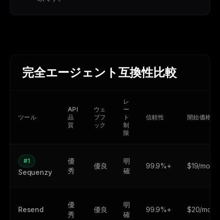
完全エージェント互換性比較
レ
API
ウェ
ー
ツール
品
ブフ
ト
信頼性
開始価格
質
ック
制
限
優
明
#1
優良
99.9%+
$19/mo
秀
確
Sequenzy
優
明
Resend
優良
99.9%+
$20/mo
秀
確