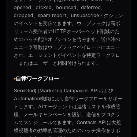
opened、clicked、bounced、deferred、
dropped、spam report、unsubscribeアクション
のイベントを受信できます。ウェブフックは高ボ
リューム受信者のHTTPオーバーヘッド削減のた
めのバッチ配信オプションを含みます。送信時の
ユニーク引数はウェブフックペイロードにエコー
され、エージェントがイベントを特定ワークフロ
ーまたはユーザーと相関付けられます。
自律ワークフロー
SendGridはMarketing Campaigns APIおよび
Automation機能により自律ワークフローをサポー
トします。AIエージェントは連絡リストを作成管
理、メールキャンペーンを設計、送信をプログラ
ムでスケジュールできます。Contacts APIは大規
模視聴者の効率的管理のためのバッチ操作をサポ