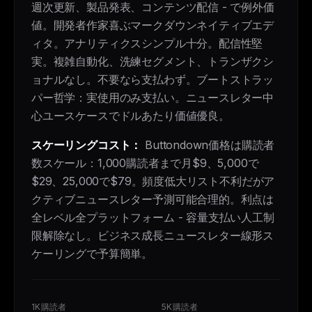
週次更新、製品発表、コンテンツ配信 - で例外価
値。開発者作家喜ぶマークダウンネイティブエデ
ィタ。アナリティクスシンプル十分。配信性堅
実。複雑自動化、洗練セグメント、トランザクシ
ョナルなし。不要なら支払わず。ブートストラッ
パー哲学：実使用のみ支払い。ニュースレター中
心ユースケースでドルあたり価値優良。
スケーリングコスト：
Buttondown価格は購読者
数スケール：1,000購読者まで月$9、5,000で
$29、25,000で$79。頻度低大リスト不利だがア
クティブニュースレター予測可能合理的。利点は
全レベル全プラットフォーム - 容量支払い人工制
限解除なし。ビジネス成長ニュースレター線形ス
ケーリングで予算簡単。
1K購読者
5K購読者