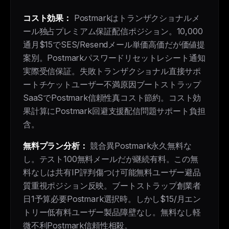
コスト効果：
Postmarkはトランザクショナルメ
ール独占プレミアム保証配信ポジション。10,000
通月$15でSES/Resendメール単価高価だが価値提
案別。Postmarkパスワードリセットレシート通知
実際受信保証。失敗トランザクショナル直接サポ
ートチケットユーザー不満原因ブートストラップ
SaaSでPostmark信頼性真コスト節約。コスト効
果計算にPostmark回避支援配信問題サポート負担
含。
無料プラン分析：
競合異Postmark永久無料な
し。テスト100無料メールだが継続有料。この無
料なしは共有IP評判傷つけ可能無料ユーザー避品
質重視ポジション反映。ブートストラップ創業者
日1予算必要Postmark選択時。しかし$15/月エン
トリー低有料ユーザー製品障壁なし。無料なし軽
微不利Postmark信頼性相殺。