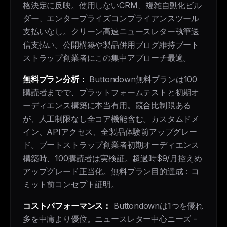
格決定に反映。使用しないCRM、複雑自動化ビル
ダー、エンタープライズコンプライアンスツール
支払いなし。クリーン高速ニュースレター執筆送
信支払い。公開構築や製品併用ブログ維持ブート
ストラップ創業者にこの集中アプローチ最適。
無料プラン分析：
Buttondown無料プランは100
購読者までで、プラットフォームテストと初期オ
ーディエンス構築に本当有用。競合比制限ある
が、人工制限なし全コア機能含む。カスタムドメ
イン、APIアクセス、全製品体験前アップグレー
ド。ブートストラップ創業者初期オーディエンス
構築時、100購読者は実検証。超過時$9/月控えめ
アップグレード正当化。無料プラン目的達成：コ
ミット前コンセプト証明。
コストパフォーマンス：
Buttondownは1つを優れ
多を中庸より優位。ニュースレター中心ニーズ -