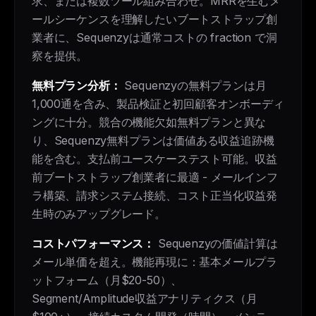
求、または複数ツール組み合わせ。MRRを生むメ
ールシーケンスを理解したいブートストラップ創
業者に、Sequenzyは通常コストの fraction で洞
察を提供。
無料プラン分析：
Sequenzyの無料プランは月
1,000通を含み、製品検証と初回顧客オンボーディ
ングに十分。競合の機能欠如無料プランと異な
り、Sequenzy無料プランは価値ある収益追跡機
能を含む。支払前ユースケーステスト可能。収益
前ブートストラップ創業者に最適 - メールインフ
ラ構築、請求システム接続、コスト正当化収益発
生時のみアップグレード。
コストパフォーマンス：
Sequenzyの価値計算は
メール単価を超え。機能再現に：基本メールプラ
ットフォーム（月$20-50）、
Segment/Amplitude収益アナリティクス（月