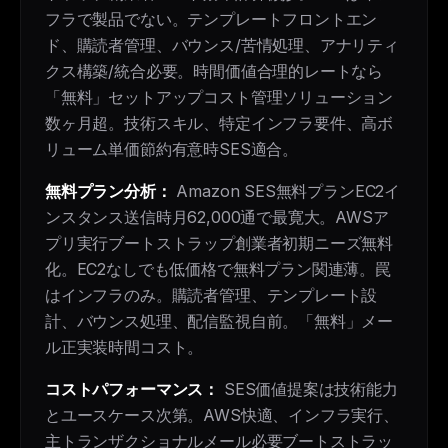
フラで製品でない。テンプレートフロントエン
ド、購読者管理、バウンス/苦情処理、アナリティ
クス構築/統合必要。時間価値合理的レートなら
「無料」セットアップコスト管理ソリューション
数ヶ月超。技術スキル、特定インフラ要件、高ボ
リューム単価節約有意時SES適合。
無料プラン分析：
Amazon SES無料プランEC2イ
ンスタンス送信時月62,000通で最寛大。AWSア
プリ実行ブートストラップ創業者初期ニーズ無料
化。EC2なしでも低価格で無料プラン関連薄。罠
はインフラのみ。購読者管理、テンプレート設
計、バウンス処理、配信監視自前。「無料」メー
ル正実装時間コスト。
コストパフォーマンス：
SES価値提案は技術能力
とユースケース次第。AWS快適、インフラ実行、
主トランザクショナルメール必要ブートストラッ