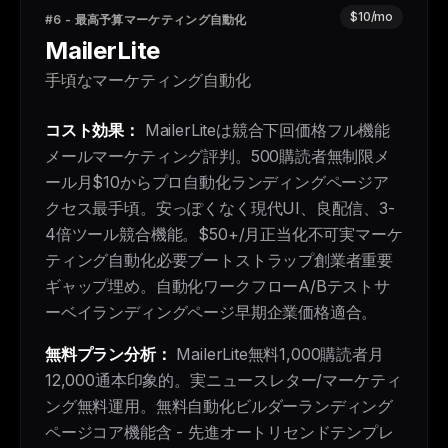
$10/mo
#6 - 最高予算マーケティング自動化
MailerLite
手頃なマーケティング自動化
コスト効果：
MailerLiteは競合下回価格フル機能
メールマーケティング評判。500購読者無制限メ
ール月$10からプロ自動化ランディングページア
クセス最手頃。安っぽくなく現代UI、良配信、3-
4倍ツール競合機能。$50+/月正当化不可実マーケ
ティング自動化必要ブートストラップ創業者重要
ギャップ埋め。自動化ワークフローA/Bテストサ
ーベイランディングページ早期企業価格適合。
無料プラン分析：
MailerLite無料1,000購読者月
12,000通本印象的。実ニュースレター/マーケティ
ング無料運用。無料自動化ビルダーランディング
ページコア機能含 - 先進オートリセンドテンプレ