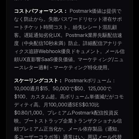
コストパフォーマンス：
Postmark価値は提供で
なく防止から。失敗パスワードリセット潜在サポ
ートチケット時間コスト。紛失レシート混乱顧
客。遅延通知劣化UX。Postmark業界先駆配信速
度（中央配信10秒未満）防止。詳細配信アナリテ
ィクス追跡Webhook優良ドキュメント。メール信
頼UX直影響SaaS優良価値。マーケティング/ニュ
ースレター過剰 - マーケティング特化使用。
スケーリングコスト：
Postmarkボリューム：
10,000通月$15、50,000で$50、125,000で
$100、カスタム超。高ボリューム単価減だがコモ
ディティ高。月100,000通SES$0.10比
$0.80/1,000。プレミアムPostmark配信投資反
映。ブートストラップ企業トランザクショナル信
頼プレミアム正当化か。メール依存製品（通知、
多ユーザーコラボ等）通常はい。周辺メール代替