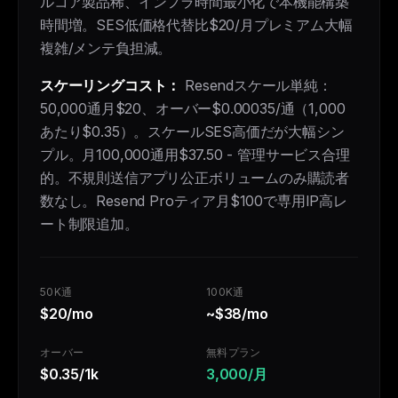
ルコア製品稀、インフラ時間最小化で本機能構築
時間増。SES低価格代替比$20/月プレミアム大幅
複雑/メンテ負担減。
スケーリングコスト：
Resendスケール単純：
50,000通月$20、オーバー$0.00035/通（1,000
あたり$0.35）。スケールSES高価だが大幅シン
プル。月100,000通用$37.50 - 管理サービス合理
的。不規則送信アプリ公正ボリュームのみ購読者
数なし。Resend Proティア月$100で専用IP高レ
ート制限追加。
50K通
100K通
$20/mo
~$38/mo
オーバー
無料プラン
$0.35/1k
3,000/月