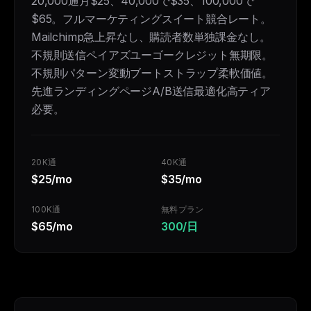
20,000通月$25、40,000で$35、100,000で
$65。フルマーケティングスイート競合レート。
Mailchimp急上昇なし、購読者数単独課金なし。
不規則送信ペイアズユーゴークレジット無期限。
不規則パターン変動ブートストラップ柔軟価値。
先進ランディングページA/B送信最適化高ティア
必要。
20K通
40K通
$25/mo
$35/mo
100K通
無料プラン
$65/mo
300/日