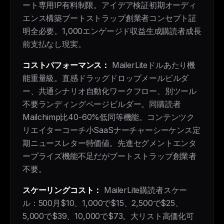
ート専用IP有料制限。アイデア検証初期オーディ
エンス構築ブートストラップ創業者コンセプト証
明全必要。1,000エンゲージド収益生成購読者成長
前支払なし現実。
コストパフォーマンス：
MailerLiteドルあたり機
能重量級。直感ドラッグドロップメールビルダ
ー、共通シナリオ自動化ワークフロー、別ツール
不要ランディングページビルダー。同購読者
Mailchimp比40-60%低同等機能。コンテンツク
リエイターコーチ小SaaSナーチャーシーケンス定
期ニュースレター特価値。先進セグメントエンタ
ープライズ機能不足だがブートストラップ創業者
不要。
スケーリングコスト：
MailerLite購読者スケー
ル：500月$10、1,000で$15、2,500で$25、
5,000で$39、10,000で$73。大リスト高価化可