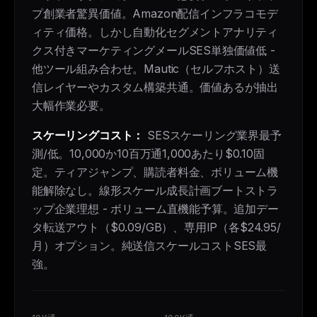
プ創業者驚異価値。Amazon配信インフラコモデ
ィティ価格。しかし自動化セグメントアナリティ
クス付きマーケティングメールSES単独価値低 -
他ツール組み合わせ。Mautic（セルフホスト）送
信レイヤーやカスタム構築共通。価値あるが抽出
大幅作業必要。
スケーリングコスト：
SESスケーリング業界最予
測/低。10,000か10百万通1,000あたり$0.10固
定。ティアジャンプ、購読者料金、ボリューム機
能解除なし。線形スケール成長計画ブートストラ
ップ企業理想 - ボリューム直機能予算。追加デー
タ転送アウト（$0.09/GB）、専用IP（各$24.95/
月）オプション。純送信スケールコストSES最
強。