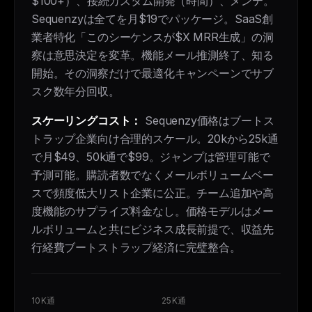
$100+）、接続カスタム開発（時間）、メンテ。
Sequenzyは全てを月$19でパッケージ。SaaS創
業者特化「このシーケンスが$X MRR生成」の洞
察は意思決定を変革。機能メール推測終了、知る
開始。その洞察だけで最適化キャンペーンでサブ
スク数年分回収。
スケーリングコスト：
Sequenzy価格はブートス
トラップ企業向け合理的スケール。20kから25k通
で月$49、50k通で$99。ジャンプは管理可能で
予測可能。購読者数でなくメールボリュームベー
スで頻度低大リスト企業に公正。チーム追加や高
度機能のサプライズ料金なし。価格モデルはメー
ルボリュームと共にビジネス成長前提で、収益先
行経費ブートストラップ経済に完璧整合。
10K通
25K通