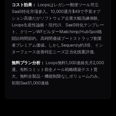
コスト効果：
Loopsはレガシー郵便ツール苛立
SaaS特化市場参入。10,000通月$49で予算オプ
ション高価だがソフトウェア企業大幅洗練体験。
Loops生産性論拠 - 現代UI、SaaS特化テンプレー
ト、クリーンWFビルダーMailchimp/HubSpot格
闘比時間節約。高時間価値ブートストラップ創業
者プレミアム価値。しかしSequenzy約3倍、イン
ターフェース改善特定ニーズ正当化慎重評価。
無料プラン分析：
Loops無料1,000連絡先月2,000
通。有料コミット前全メール戦略構築テスト寛
大。無料全製品 - 機能制限なしボリュームのみ。
初期SaaS1,000連絡