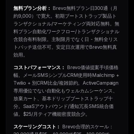
無料プラン分析：
Brevo無料プラン日300通（月
約9,000）で寛大。初期ブートストラップ製品ト
ランザクショナル/マーケティング両対応無料。無
料プラン自動化ワークフロー/トランザクショナル
含競合有料制限。主制限月でなく日 - 無料全リス
トバッチ送信不可。安定日次運用でBrevo無料真
効用。
コストパフォーマンス：
Brevo価値提案手頃価格
幅。メールSMSシンプルCRM使用時Mailchimp +
Twilio + 別CRM比金/複雑節約。ActiveCampaign
専用優位でない自動化もウェルカムシーケンス、
放棄カート、基本ドリップブートストラップ十
分。SaaSアウトバウンド/通知冗長SMS統合価
値。$25/月ティア機能密度競合少。
スケーリングコスト：
Brevo合理的スケール：