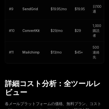
日100
#9
SendGrid
$19.95/mo
$19.95
通
1,000
#10
ConvertKit
$29/mo
$29
購読
者
500
#11
Mailchimp
$13/mo
$45+
連絡
先
詳細コスト分析：全ツールレ
ビュー
各メールプラットフォームの価格、無料プラン、コスト