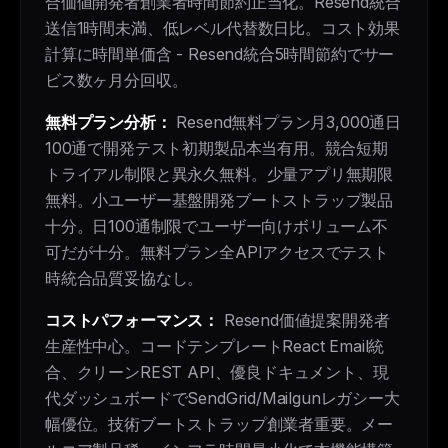
合価値開発者創業者時間節約正当化。Resend統合
送信1時間未満、低レベル代替数日比。コスト効果
計算に時間単価含 - Resend統合5時間節約でサー
ビス数ヶ月分回収。
無料プラン分析：
Resend無料プラン月3,000通日
100通で開発テスト初期製品本当有用。競合短期
トライアル制限と異永久無料。少量アプリ無期限
無料。小ユーザー基盤開発ブートストラップ製品
十分。日100通制限でユーザー向けボリューム不
可だが十分。無料プラン全APIアクセスでテスト
時統合品質妥協なし。
コストパフォーマンス：
Resend価値提案開発者
生産性中心。コードテンプレートReact Email統
合、クリーンREST API、優良ドキュメント、現
代ダッシュボードでSendGrid/Mailgunレガシー大
幅優位。技術ブートストラップ創業者重要。メー