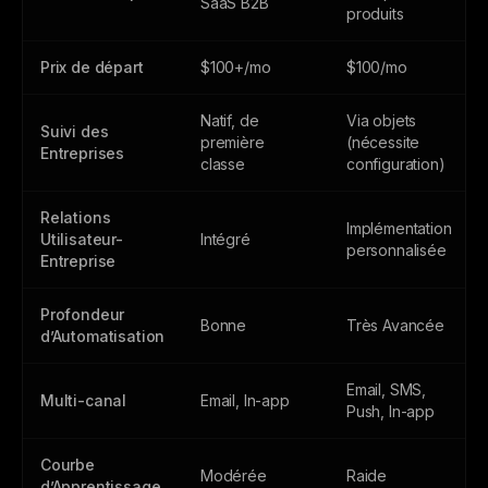
SaaS B2B
produits
Prix de départ
$100+/mo
$100/mo
Natif, de
Via objets
Suivi des
première
(nécessite
Entreprises
classe
configuration)
Relations
Implémentation
Utilisateur-
Intégré
personnalisée
Entreprise
Profondeur
Bonne
Très Avancée
d’Automatisation
Email, SMS,
Multi-canal
Email, In-app
Push, In-app
Courbe
Modérée
Raide
d’Apprentissage