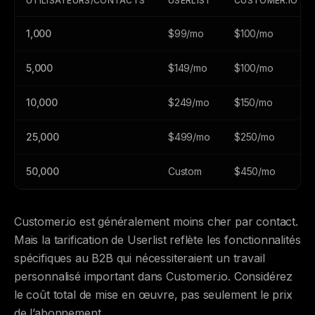
UTILISATEURS/CONTACTS
USERLIST
CUSTOMER.IO
1,000
$99/mo
$100/mo
5,000
$149/mo
$100/mo
10,000
$249/mo
$150/mo
25,000
$499/mo
$250/mo
50,000
Custom
$450/mo
Customer.io est généralement moins cher par contact.
Mais la tarification de Userlist reflète les fonctionnalités
spécifiques au B2B qui nécessiteraient un travail
personnalisé important dans Customer.io. Considérez
le coût total de mise en œuvre, pas seulement le prix
de l’abonnement.