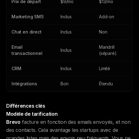
Prix de départ
$9/mo
$13/mo
Marketing SMS
Inclus
Add-on
Chat en direct
Inclus
Non
Email
Mandrill
Inclus
transactionnel
(séparé)
CRM
Inclus
Limité
Intégrations
Bon
Étendu
Différences clés
Modèle de tarification
Brevo
facture en fonction des emails envoyés, et non
des contacts. Cela avantage les startups avec de
grandes listes mais des envois peu fréquents. Vous ne