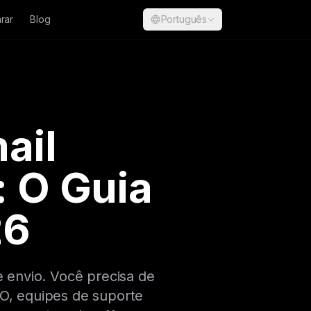
rar
Blog
Português
ail
: O Guia
26
 envio. Você precisa de
SO, equipes de suporte