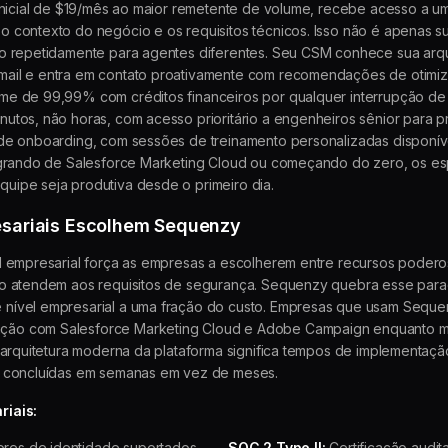
 inicial de $19/mês ao maior remetente de volume, recebe acesso a 
 contexto do negócio e os requisitos técnicos. Isso não é apenas s
o repetidamente para agentes diferentes. Seu CSM conhece sua arqui
ail e entra em contato proativamente com recomendações de otimiz
me de 99,99% com créditos financeiros por qualquer interrupção de
tos, não horas, com acesso prioritário a engenheiros sênior para pr
 de onboarding, com sessões de treinamento personalizadas disponí
igrando de Salesforce Marketing Cloud ou começando do zero, os es
ipe seja produtiva desde o primeiro dia.
esariais Escolhem Sequenzy
l empresarial força as empresas a escolherem entre recursos poder
ão atendem aos requisitos de segurança. Sequenzy quebra esse par
nível empresarial a uma fração do custo. Empresas que usam Seque
ão com Salesforce Marketing Cloud e Adobe Campaign enquanto m
 arquitetura moderna da plataforma significa tempos de implementaçã
s concluídas em semanas em vez de meses.
riais:
res de identidade suportados
SOC 2 Type II:
Certificação audi