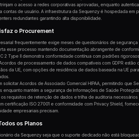
rinjam o acesso a redes corporativas aprovadas, enquanto autentica
a contas de usuário. A infraestrutura da Sequenzy é hospedada em
nters redundantes garantindo alta disponibilidade.
isfaz o Procurement
esarial frequentemente exige meses de questionários de segurança 
rta esse processo mantendo documentação abrangente de conformi
SOC 2 Type II demonstra conformidade contínua com padrões rigoros
os. Acordos de processamento de dados compatíveis com GDPR estão d
ãos da UE, com opções de residência de dados baseada na UE para
ados.
solicitar Acordos de Associado Comercial HIPAA, permitindo que Se
s enquanto mantém a segurança de Informações de Saúde Protegida
 os requisitos de retenção de dados e trilha de auditoria necessário
tém certificação ISO 27001 e conformidade com Privacy Shield, for
midade empresariais precisam.
Todos os Planos
ionário da Sequenzy seja que o suporte dedicado não está bloqueado