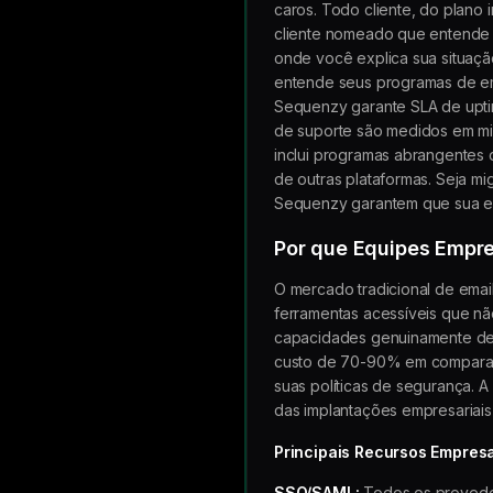
caros. Todo cliente, do plano
cliente nomeado que entende o
onde você explica sua situaçã
entende seus programas de em
Sequenzy garante SLA de upti
de suporte são medidos em minu
inclui programas abrangentes
de outras plataformas. Seja m
Sequenzy garantem que sua equ
Por que Equipes Empr
O mercado tradicional de emai
ferramentas acessíveis que n
capacidades genuinamente de 
custo de 70-90% em comparaç
suas políticas de segurança. A
das implantações empresariai
Principais Recursos Empresa
SSO/SAML:
Todos os provedo