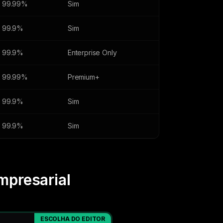
99.99%
Sim
99.9%
Sim
99.9%
Enterprise Only
99.99%
Premium+
99.9%
Sim
99.9%
Sim
mpresarial
ESCOLHA DO EDITOR