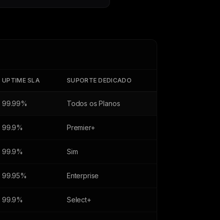
UPTIME SLA
SUPORTE DEDICADO
99.99%
Todos os Planos
99.9%
Premier+
99.9%
Sim
99.95%
Enterprise
99.9%
Select+