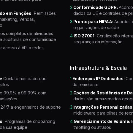
2.
Conformidade GDPR:
Acordo
ado em Funções:
Permissões
dados da UE e controles de pr
marketing, vendas,
3.
Pronto para HIPAA:
Acordos d
ão
organizações de saúde
os completos de atividades
4.
ISO 27001:
Certificação inter
e auditorias de conformidade
segurança da informação
ir acesso à API a redes
Infraestrutura & Escala
:
Contato nomeado que
1.
Endereços IP Dedicados:
Cont
sitos
do remetente
e 99,9% a 99,99% com
2.
Opções de Residência de Da
violações
dados são armazenados geogr
24/7 a engenheiros de suporte
3.
Integrações Personalizadas
middleware para pilhas de tec
o:
Programas de onboarding
4.
Gerenciamento de Volume:
E
da sua equipe
throttling ou atrasos