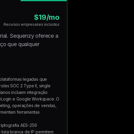
$19/mo
Recursos empresariais incluídos
ial. Sequenzy oferece a
eço que qualquer
 plataformas legadas que
oles SOC 2 Type II, single
lanos incluem integração
OneLogin e Google Workspace. O
keting, operações de vendas,
ormentam ferramentas
riptografia AES-256
lista branca de IP permitem