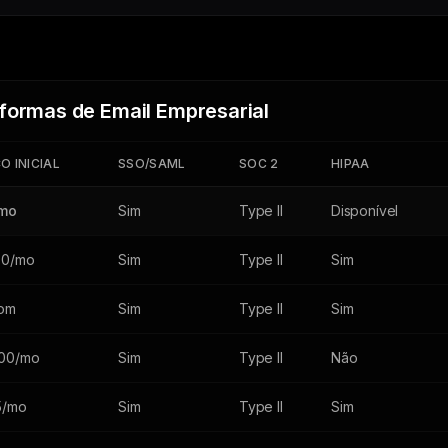
formas de Email Empresarial
O INICIAL
SSO/SAML
SOC 2
HIPAA
/mo
Sim
Type II
Disponível
50/mo
Sim
Type II
Sim
om
Sim
Type II
Sim
00/mo
Sim
Type II
Não
5/mo
Sim
Type II
Sim