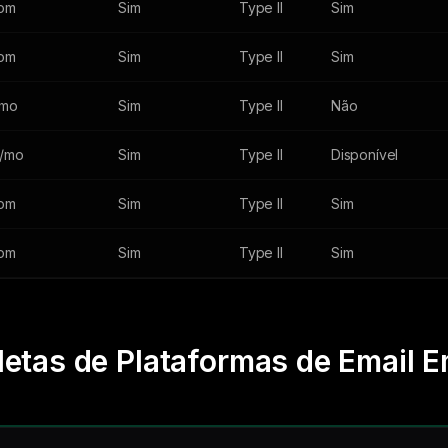
om
Sim
Type II
Sim
om
Sim
Type II
Sim
/mo
Sim
Type II
Não
/mo
Sim
Type II
Disponível
om
Sim
Type II
Sim
om
Sim
Type II
Sim
etas de Plataformas de Email E