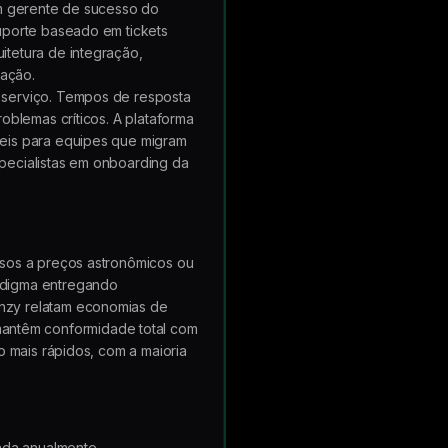
um gerente de sucesso do
uporte baseado em tickets
tetura de integração,
ação.
 serviço. Tempos de resposta
oblemas críticos. A plataforma
veis para equipes que migram
pecialistas em onboarding da
osos a preços astronômicos ou
adigma entregando
nzy relatam economias de
antêm conformidade total com
o mais rápidos, com a maioria
tada anualmente