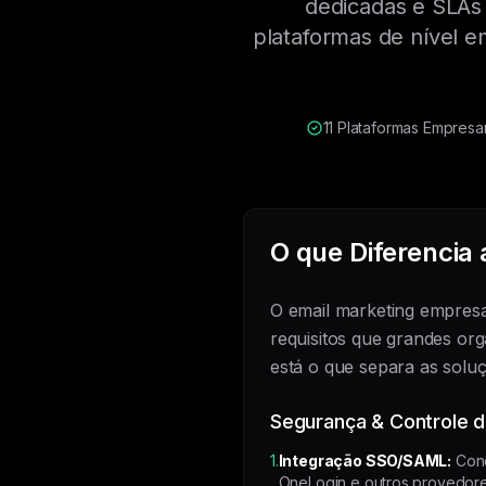
dedicadas e SLAs
plataformas de nível 
11 Plataformas Empresa
O que Diferencia
O email marketing empresa
requisitos que grandes or
está o que separa as solu
Segurança & Controle 
1.
Integração SSO/SAML:
Cone
OneLogin e outros provedore