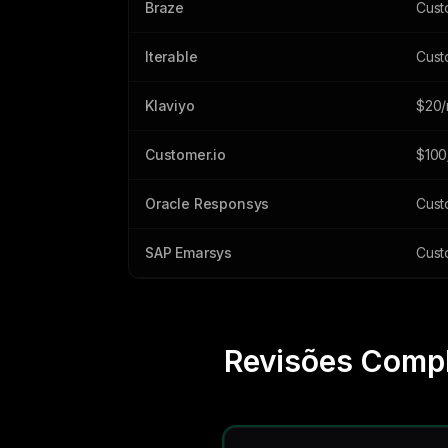
Braze
Cust
Iterable
Cust
Klaviyo
$20
Customer.io
$100
Oracle Responsys
Cust
SAP Emarsys
Cust
Revisões Compl