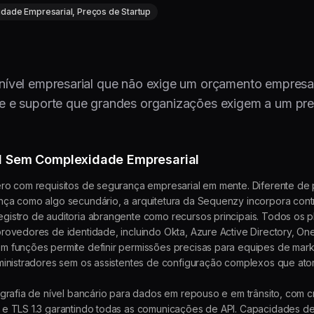
idade Empresarial, Preços de Startup
ível empresarial que não exige um orçamento empresar
e e suporte que grandes organizações exigem a um pr
l Sem Complexidade Empresarial
ro com requisitos de segurança empresarial em mente. Diferente de
ça como algo secundário, a arquitetura da Sequenzy incorpora contr
istro de auditoria abrangente como recursos principais. Todos os p
rovedores de identidade, incluindo Okta, Azure Active Directory, 
m funções permite definir permissões precisas para equipes de mar
ministradores sem os assistentes de configuração complexos que at
ografia de nível bancário para dados em repouso e em trânsito, com c
e TLS 1.3 garantindo todas as comunicações de API. Capacidades de 