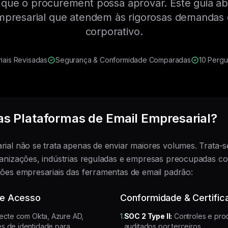
 que o procurement possa aprovar. Este guia ab
empresarial que atendem às rigorosas demandas
corporativo.
riais Revisadas
Segurança & Conformidade Comparadas
10 Perg
 as Plataformas de Email Empresarial?
rial não se trata apenas de enviar maiores volumes. Trata-s
ganizações, indústrias reguladas e empresas preocupadas c
ções empresariais das ferramentas de email padrão:
de Acesso
Conformidade & Certific
cte com Okta, Azure AD,
1.
SOC 2 Type II:
Controles e pro
s de identidade para
auditados por terceiros