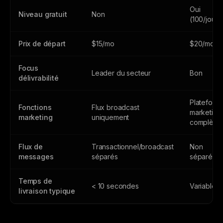
Oui
Niveau gratuit
Non
(100/jour)
Prix de départ
$15/mo
$20/mo
Focus
Leader du secteur
Bon
délivrabilité
Plateform
Fonctions
Flux broadcast
marketing
marketing
uniquement
complète
Flux de
Transactionnel/broadcast
Non
messages
séparés
séparés
Temps de
< 10 secondes
Variable
livraison typique